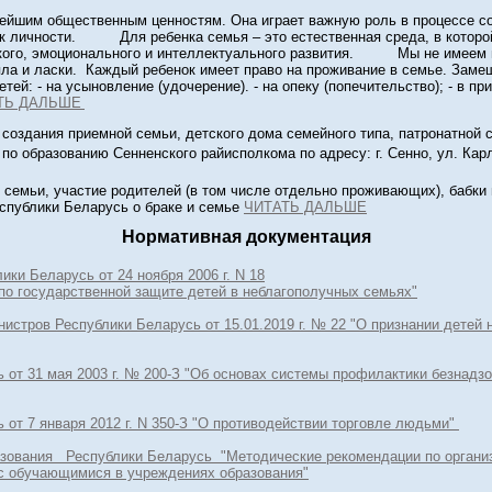
ейшим общественным ценностям. Она играет важную роль в процессе соц
ак личности. Для ребенка семья – это естественная среда, в которо
ского, эмоционального и интеллектуального развития. Мы не имеем 
епла и ласки. Каждый ребенок имеет право на проживание в семье. Зам
тей: - на усыновление (удочерение). - на опеку (попечительство); - в п
ТЬ ДАЛЬШЕ
создания приемной семьи, детского дома семейного типа, патронатной 
по образованию Сенненского райисполкома по адресу: г. Сенно, ул. Карл
емьи, участие родителей (в том числе отдельно проживающих), бабки 
спублики Беларусь о браке и семье
ЧИТАТЬ ДАЛЬШЕ
Нормативная документация
ики Беларусь от 24 ноября 2006 г. N 18
по государственной защите детей в неблагополучных семьях"
истров Республики Беларусь от 15.01.2019 г. № 22 "О признании детей
 от 31 мая 2003 г. № 200-З "Об основах системы профилактики безнадз
 от 7 января 2012 г. N 350-З "О противодействии торговле людьми"
зования Республики Беларусь "Методические рекомендации по органи
с обучающимися в учреждениях образования"