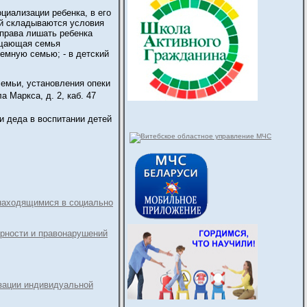
иализации ребенка, в его
й складываются условия
права лишать ребенка
ещающая семья
риемную семью; - в детский
семьи, установления опеки
а Маркса, д. 2, каб. 47
и деда в воспитании детей
 находящимися в социально
орности и правонарушений
зации индивидуальной