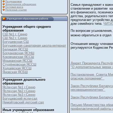
Поздравляем
Электронное обращение
Семья принадлежит к важн
Гостевая книга
становлении и развитии к
Полезные ссылки
его физического, психиче
детства, родительского т
Учреждения образования района
предполагает устройство де
дом семейного типа.
ЧИТА
Учреждения общего среднего
образования
По вопросам усыновления, 
СШ №1 г. Сенно
можно обратиться в отдел 
СШ №2 г. Сенно
Богушевская СШ
Отношения между членами с
Богушевская санаторная школа-интернат
регулируются Кодексом Ре
Белицкая ЯССШ
Богдановская ЯСНШ
Коковчинская ЯССШ
Мошканская ЯССШ
Декрет Президента Республ
Студёнковская ЯССШ
"О дополнительных мерах 
Ходцевская ЯССШ
Яновская ЯСБШ
Постановление Совета Мин
______________________
опасном положении"
Учреждения дошкольного
образования
Закон Республики Беларусь
Ясли-сад №1 г.Сенно
несовершеннолетних"
Ясли-сад №2 г.Сенно
Ясли-сад №3 г.Сенно
Закон Республики Беларусь
Богушевский ясли-сад
Немойтовский детский сад
Письмо Министерства обра
___________________
профилактической работы 
Иные учреждения образования