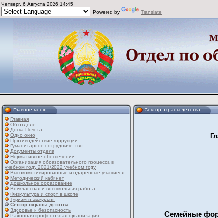
Четверг, 6 Августа 2026 14:45
Powered by
Translate
Главное меню
Сектор охраны детства
Главная
Об отделе
Доска Почёта
Одно окно
Гл
Противодействие коррупции
Гуманитарное сотрудничество
Документы отдела
Нормативное обеспечение
Организация образовательного процесса в
учебном году 2021/2022 учебном году
Высокомотивированные и одаренные учащиеся
Методический кабинет
Дошкольное образование
Внеклассная и внешкольная работа
Физкультура и спорт в школе
Туризм и экскурсии
Сектор охраны детства
Здоровье и безопасность
Семейные форм
Районная профсоюзная организация