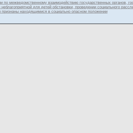
и по межведомственному взаимодействию государственных органов, го
 неблагоприятной для детей обстановки, проведении социального рассл
ти признаны находящимися в социально опасном положении