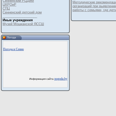
Сенненский РЦДиМ
Методические рекомендаци
ЦКРОиР
организаций при выявлении
СПЦ
работы с семьями, где де
Сенненский детский дом
___________________
Иные учреждения
Музей Мошканской ЯССШ
Погода
Погода в Сенно
pogoda.by
Информация сайта