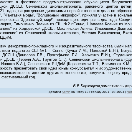
участия в фестивале продемонстрировали обучающиеся Богушев
кой ДССШ, Сенненской школы-интерната, районного центра детей
2021 годов, награжденные дипломами первой степени отдела по образов
“, ”Фантазия моды“, ”Волшебный микрофон“, приняли участие в зональ
творчества ”Здравствуй, мир!“, проходящего один раз в два года. Сред
алерия, Тимошенко Полина из СШ №2 г.Сенно, Шалаева Ксения из Мо
капель“ из Ходцевской ДССШ, Маслянская Алина, Ильюшенко Дмитрий
охновение“ из Сенненской школы-интерната, Евгения Вишневская, Ек
РЦДиМ.
вку декоративно-прикладного и изобразительного творчества были на
твом педагогов СШ №1 г. Сенно (Кучко И.М., Польской Е.Н.), Богуш
й ДССШ (Данилова Г.В., Прокофьева Г.И., Харченко Е.И.), Студенко
й ДССШ (Тереня А.А., Грунтов С.Г.), Сенненской школы-интерната (Одн
, Ивашко В.А.), Сенненского РЦДиМ (Кораневская Т.П., Василенок К.М.
ожность презентовать свои идеи юным конкурсантам и их художественны
 познакомиться с идеями других и, конечно же, получить оценку прод
й фестивальный год.
В.В.Каржицкая
,заместитель ди
Добавил
Admin
на Friday 12 February 2021 - 08:15:24 |
Чит