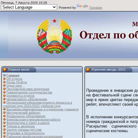
Пятница, 7 Августа 2026 10:28
Powered by
Translate
Главное меню
Утренняя звезда -2021
Главная
Об отделе
Доска Почёта
Одно окно
Противодействие коррупции
Проведение в январские дн
Гуманитарное сотрудничество
на фестивальной сцене св
Документы отдела
Нормативное обеспечение
мир в ярких цветах перед
Организация образовательного процесса в
ребят, впечатляют своей к
учебном году 2021/2022 учебном году
Высокомотивированные и одаренные учащиеся
Методический кабинет
Дошкольное образование
В исполнении конкурсанто
Внеклассная и внешкольная работа
номера гражданской и патр
Физкультура и спорт в школе
Раскрытию сценического
Туризм и экскурсии
Сектор охраны детства
сценические костюмы.
Здоровье и безопасность
Районная профсоюзная организация