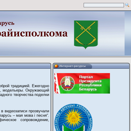
Интернет-ресурсы
доброй традицией. Ежегодно
цы, модельеры. Окружающий
адного творчества поделки
 в видеозаписи прозвучали
арусь – мая мова і песня“.
фическое сопровождение,