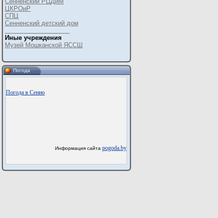
Сенненский РЦДиМ
ЦКРОиР
СПЦ
Сенненский детский дом
___________________
Иные учреждения
Музей Мошканской ЯССШ
Погода
Погода в Сенно
pogoda.by
Информация сайта