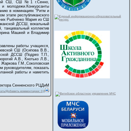
ской СШ, СШ №1 г.Сенно,
 и молодежи.Конкурсанты
анию в номинациях ”Ритм и
ном этапе республиканского
и них Рыбченко Мария из СШ
шканской ДССШ, вокальный
, танцевальный коллектив
атерина Машкей и Владимир
правлены работы учащихся,
евской СШ (Осипова В.В.,
вской ДССШ (Подрез Т.П.,
орогий А.В., Кнотько Л.В.,
, Жаркова Г.М.,Соколовская
м руководителям, показать
еланной работы и наметить
ректора Сенненского РЦДиМ
ать/Добавить комментарии: 0
|