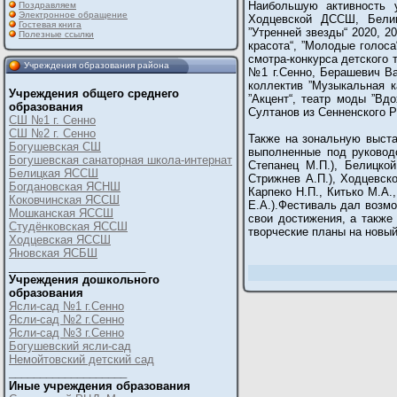
Наибольшую активность 
Поздравляем
Электронное обращение
Ходцевской ДССШ, Белиц
Гостевая книга
”Утренней звезды“ 2020, 
Полезные ссылки
красота“, ”Молодые голоса
смотра-конкурса детского 
Учреждения образования района
№1 г.Сенно, Берашевич В
коллектив ”Музыкальная 
Учреждения общего среднего
”Акцент“, театр моды ”Вд
образования
Султанов из Сенненского 
СШ №1 г. Сенно
СШ №2 г. Сенно
Также на зональную выста
Богушевская СШ
выполненные под руководс
Богушевская санаторная школа-интернат
Степанец М.П.), Белицко
Белицкая ЯССШ
Стрижнев А.П.), Ходцевско
Богдановская ЯСНШ
Карпеко Н.П., Китько М.А.
Коковчинская ЯССШ
Е.А.).Фестиваль дал возм
Мошканская ЯССШ
свои достижения, а также
Студёнковская ЯССШ
творческие планы на новы
Ходцевская ЯССШ
Яновская ЯСБШ
______________________
Учреждения дошкольного
образования
Ясли-сад №1 г.Сенно
Ясли-сад №2 г.Сенно
Ясли-сад №3 г.Сенно
Богушевский ясли-сад
Немойтовский детский сад
___________________
Иные учреждения образования