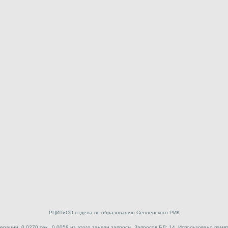
РЦИТиСО отдела по образованию Сенненского РИК
ерации: 0.0270 сек., 0.0058 из этого заняли запросы. Запросов БД: 14. Использовано памят