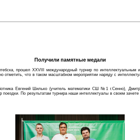
Получили памятные медали
ебска, прошел XXVIII международный турнир по интеллектуальным игр
о отметить, что в таком масштабном мероприятии наряду с интеллекту
аботника Евгений Шилько (учитель математики СШ №1 г.Сенно), Дмит
ор поездки. По результатам турнира наши интеллектуалы в своем зачет