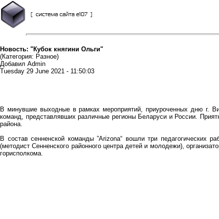
Новость: "Кубок княгини Ольги"
(Категория: Разное)
Добавил Admin
Tuesday 29 June 2021 - 11:50:03
В минувшие выходные в рамках мероприятий, приуроченных дню г. Вит
команд, представлявших различные регионы Беларуси и России. Приятн
района.
В состав сенненской команды ”Arizona“ вошли три педагогических р
(методист Сенненского районного центра детей и молодежи), организат
горисполкома.