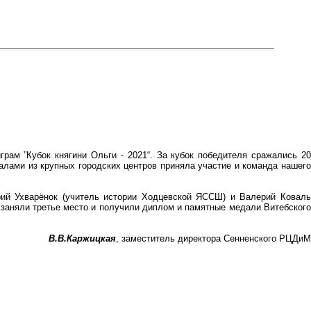
ам ”Кубок княгини Ольги - 2021“. За кубок победителя сражались 20
алами из крупных городских центров приняла участие и команда нашего
рий Ухварёнок (учитель истории Ходцевской ЯССШ) и Валерий Коваль
е заняли третье место и получили диплом и памятные медали Витебского
В.В.Каржицкая
, заместитель директора Сенненского РЦДиМ