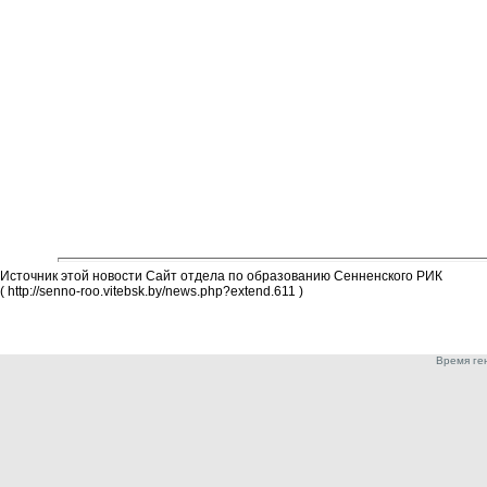
Источник этой новости Сайт отдела по образованию Сенненского РИК
( http://senno-roo.vitebsk.by/news.php?extend.611 )
Время ген