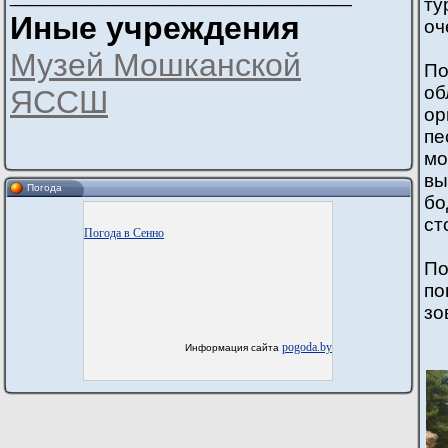
ту
Иные учреждения
оч
Музей Мошканской
По
об
ЯССШ
ор
пе
мо
вы
Погода
бо
ст
Погода в Сенно
По
по
зо
pogoda.by
Информация сайта