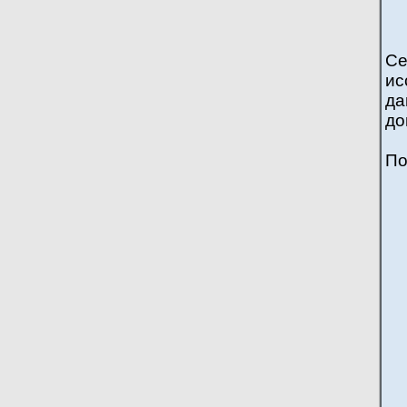
В
Се
ис
да
до
По