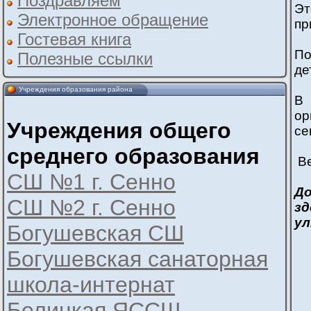
Поздравляем
Эт
Электронное обращение
пр
Гостевая книга
По
Полезные ссылки
де
Учреждения образования района
В 
ор
Учреждения общего
се
среднего образования
В
СШ №1 г. Сенно
До
СШ №2 г. Сенно
зд
ул
Богушевская СШ
Богушевская санаторная
школа-интернат
Белицкая ЯССШ