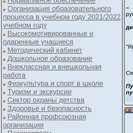
Нормативное обеспечение
Организация образовательного
–
ру
процесса в учебном году 2021/2022
учебном году
ди
Высокомотивированные и
одаренные учащиеся
”Я
Методический кабинет
Дошкольное образование
-
Внеклассная и внешкольная
-
Се
работа
Физкультура и спорт в школе
Пу
Туризм и экскурсии
пу
Сектор охраны детства
Здоровье и безопасность
Д
Районная профсоюзная
организация