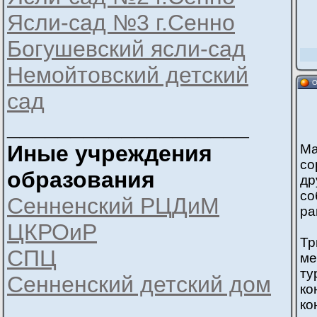
Ясли-сад №3 г.Сенно
Богушевский ясли-сад
Немойтовский детский
О
сад
___________________
Иные учреждения
Ма
со
образования
др
со
Сенненский РЦДиМ
ра
ЦКРОиР
Тр
СПЦ
ме
ту
Сенненский детский дом
ко
ко
___________________