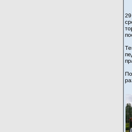
2
с
т
по
Те
пе
пр
По
ра